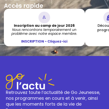
Accès rapide
Inscription au camp de jour 2026
Découv
Nous rencontrons temporairement un
prog
problème avec notre espace membre.
INSCRIPTION - Cliquez-ici
Retrouvez toute l’actualité de Go Jeunesse,
nos programmes en cours et à venir, ainsi
que les moments forts de la vie de