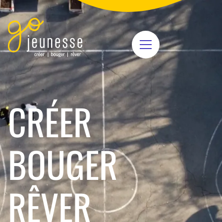
CRÉER
BOUGER
RÊVER