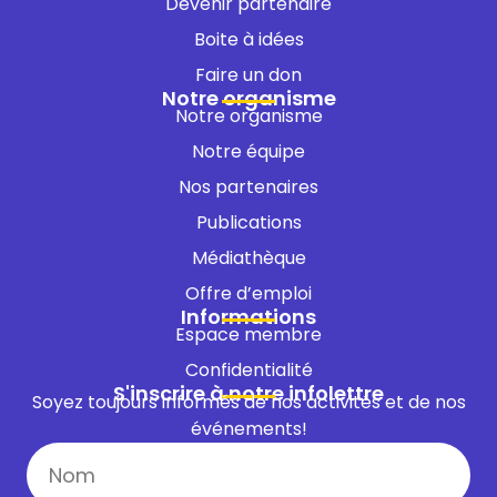
Devenir partenaire
Boite à idées
Faire un don
Notre organisme
Notre organisme
Notre équipe
Nos partenaires
Publications
Médiathèque
Offre d’emploi
Informations
Espace membre
Confidentialité
S'inscrire à notre infolettre
Soyez toujours informés de nos activités et de nos
événements!